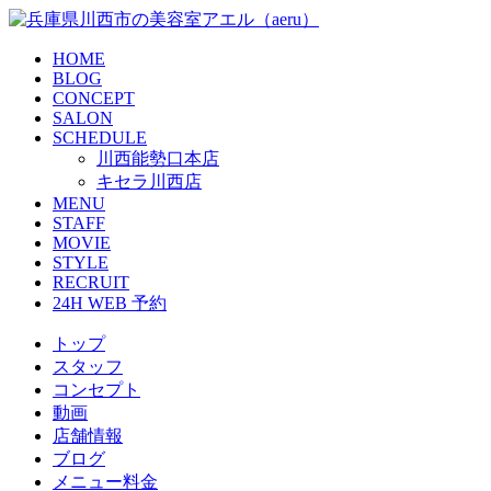
HOME
BLOG
CONCEPT
SALON
SCHEDULE
川西能勢口本店
キセラ川西店
MENU
STAFF
MOVIE
STYLE
RECRUIT
24H WEB 予約
トップ
スタッフ
コンセプト
動画
店舗情報
ブログ
メニュー料金